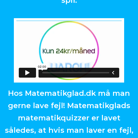
spil.
Hos Matematikglad.dk må man
gerne lave fejl! Matematikglads
matematikquizzer er lavet
således, at hvis man laver en fejl,