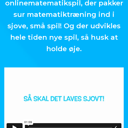
onlinematematikspil, der pakker
sur matematiktræning ind i
sjove, små spil! Og der udvikles
hele tiden nye spil, så husk at
holde øje.