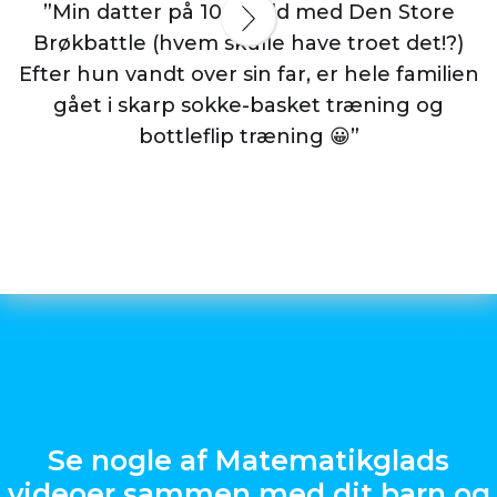
”Min datter på 10 er vild med Den Store
Brøkbattle (hvem skulle have troet det!?)
Efter hun vandt over sin far, er hele familien
gået i skarp sokke-basket træning og
bottleflip træning 😀”
Se nogle af Matematikglads
videoer sammen med dit barn og