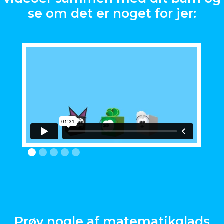
se om det er noget for jer:
Prøv nogle af matematikglads