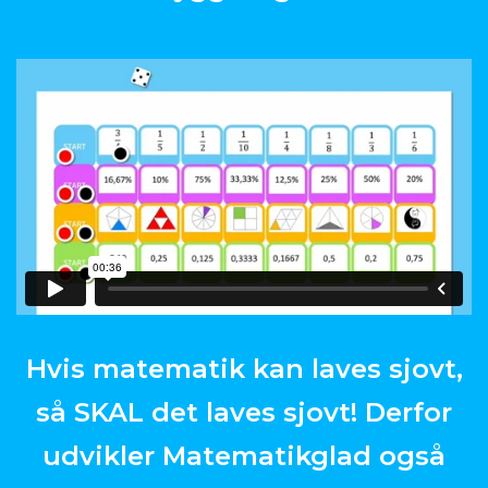
Hvis matematik kan laves sjovt,
så SKAL det laves sjovt! Derfor
udvikler Matematikglad også