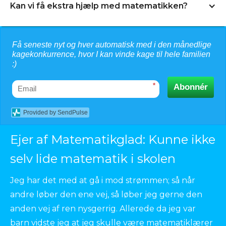
Geekster blev grundlagt af
det bedst med en god størrelse skærm.
Kan vi få ekstra hjælp med matematikken?
multimatematiktalentet Jesper Albinus i 2018, og
det er Jesper Albinus der står for alt indhold, lige
Du er ALTID velkommen til at skrive direkte til
fra Zombie-lyde til dansende monstre og skøre
Få seneste nyt og hver automatisk med i den månedlige
kagekonkurrence, hvor I kan vinde kage til hele familien
Jesper Albinus, ejeren af matematikglad, hvis der
matematikquizzer. I 2020 indgik Geekster og
:)
er nogle opgaver der driller eller hvis i mangler en
Skoletip.dk
et partnerskab, hvorfor Skoletip ejer
god forklaring! Derudover er du også velkommen
25% af Geekster.
Mattip.dk
er forresten et
*
Abonnér
til at melde dig ind i matematikglad
fantastisk sted ift. kopiark hvis du mangler ekstra
forældregruppe, hvor vi hygger og hjælper
Provided by SendPulse
træningsopgaver og det er helt gratis!
hinanden. Bedsteforældre, onkler, tanter osv. er
Ejer af Matematikglad: Kunne ikke
selvfølgelig også velkommen. Du finder gruppen
her:
selv lide matematik i skolen
Link
Jeg har det med at gå i mod strømmen; så når
andre løber den ene vej, så løber jeg gerne den
anden vej af ren nysgerrig. Allerede da jeg var
barn vidste jeg at jeg skulle være matematiklærer